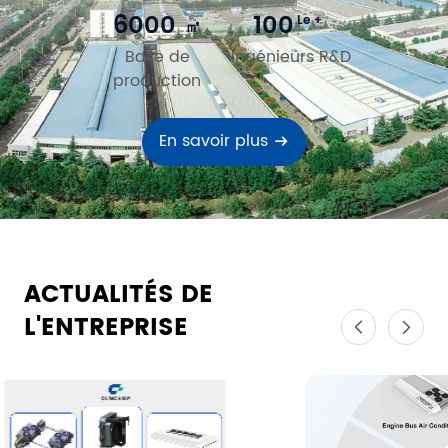
6000
100
Le +
㎡
Base de
Ingénieurs R&D
production
En savoir plus
ACTUALITÉS DE
L'ENTREPRISE