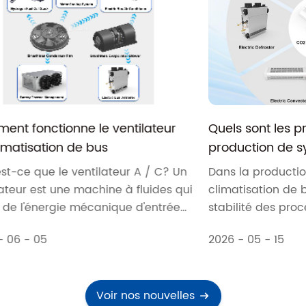
lateur
Quels sont les processus clés dans la
production de systèmes de
climatisation de bus
A / C? Un
Dans la production de systèmes de
uides qui
climatisation de bus, la précision et la
'entrée
stabilité des processus clés de di. ..
.
2026 - 05 - 15
Voir nos nouvelles